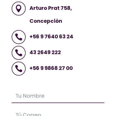
Arturo Prat 758,

Concepción
+56 9 7640 63 24

43 2649 222

+56 9 9868 27 00
